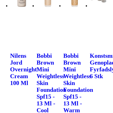
Nilens
Bobbi
Bobbi
Konstsm
Jord
Brown
Brown
Genoplad
Overnight
Mini
Mini
Fyrfadsl
Cream
Weightless
Weightless
6 Stk
100 Ml
Skin
Skin
Foundation
Foundation
Spf15 -
Spf15 -
13 Ml -
13 Ml -
Cool
Warm