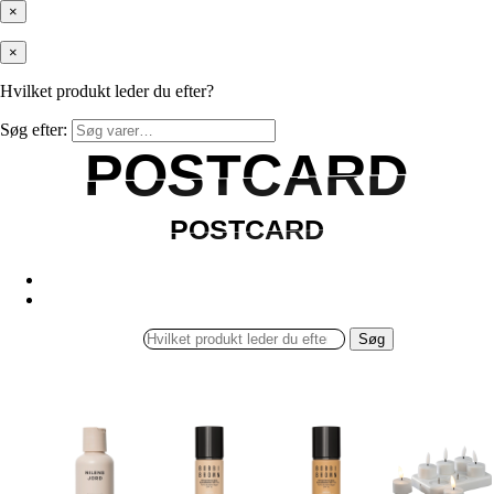
×
×
Hvilket produkt leder du efter?
Søg efter:
POSTCARD
POSTCARD
POSTCARD
POSTCARD
Søg