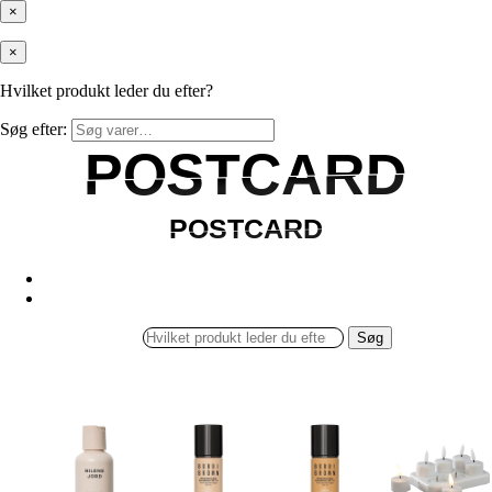
×
×
Hvilket produkt leder du efter?
Søg efter:
POSTCARD
POSTCARD
POSTCARD
POSTCARD
Søg