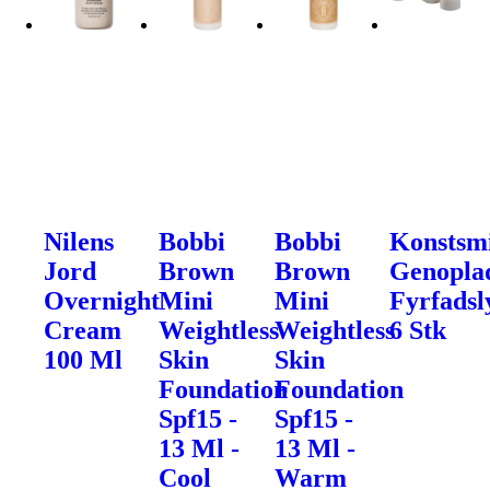
Nilens
Bobbi
Bobbi
Konstsm
Jord
Brown
Brown
Genoplad
Overnight
Mini
Mini
Fyrfadsl
Cream
Weightless
Weightless
6 Stk
100 Ml
Skin
Skin
Foundation
Foundation
Spf15 -
Spf15 -
13 Ml -
13 Ml -
Cool
Warm