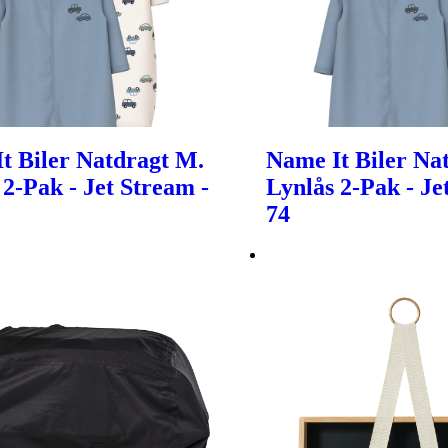
t Biler Natdragt M.
Name It Biler Na
 2-Pak - Jet Stream -
Lynlås 2-Pak - Je
74