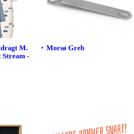
tdragt M.
Morsø Greb
t Stream -