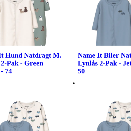
t Hund Natdragt M.
Name It Biler Na
 2-Pak - Green
Lynlås 2-Pak - Je
 - 74
50