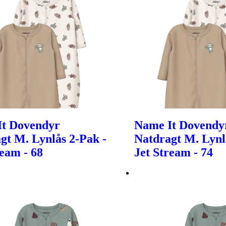
It Dovendyr
Name It Dovendy
gt M. Lynlås 2-Pak -
Natdragt M. Lynl
ream - 68
Jet Stream - 74