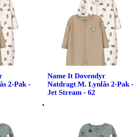
r
Name It Dovendyr
ås 2-Pak -
Natdragt M. Lynlås 2-Pak -
Jet Stream - 62