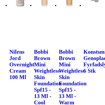
Nilens
Bobbi
Bobbi
Konstsm
Jord
Brown
Brown
Genoplad
Overnight
Mini
Mini
Fyrfadsl
Cream
Weightless
Weightless
6 Stk
100 Ml
Skin
Skin
Foundation
Foundation
Spf15 -
Spf15 -
13 Ml -
13 Ml -
Cool
Warm