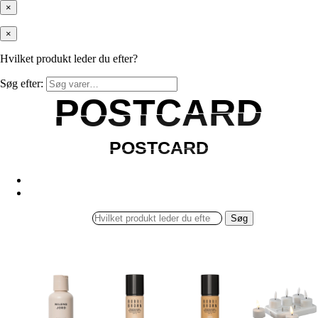
×
×
Hvilket produkt leder du efter?
Søg efter:
POSTCARD
POSTCARD
POSTCARD
POSTCARD
Søg