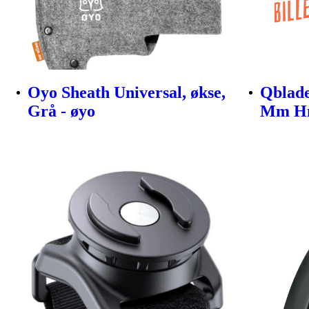
Oyo Sheath Universal, økse,
Qblade
Grå - øyo
Mm Hm 