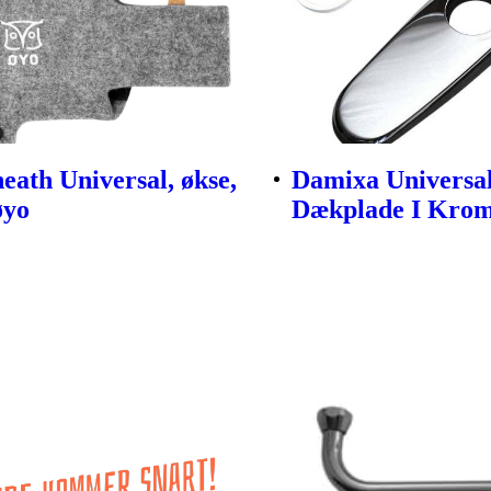
eath Universal, økse,
Damixa Universa
øyo
Dækplade I Kro