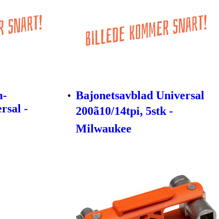
m-
Bajonetsavblad Universal
rsal -
200ã10/14tpi, 5stk -
Milwaukee