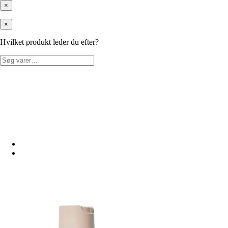
×
×
Hvilket produkt leder du efter?
Søg
efter: