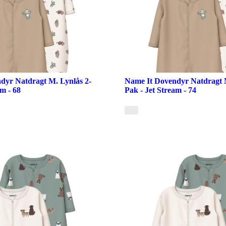
dyr Natdragt M. Lynlås 2-
Name It Dovendyr Natdragt M
am - 68
Pak - Jet Stream - 74